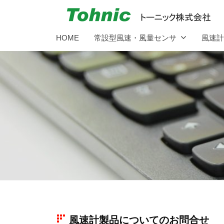
コ
ニ
ン
ッ
ト
超
ク
テ
HOME
常設型風速・風量センサ
風速計(
小
ー
株
ン
型
式
ニ
ツ
風
会
ッ
へ
速
社
ス
ク
セ
キ
株
ン
ッ
式
サ
プ
会
の
社
パ
イ
オ
ニ
風速計製品についてのお問合せ
ア