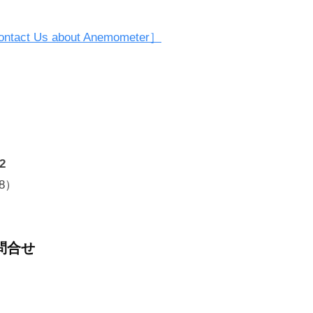
Us about Anemometer］
2
8）
問合せ