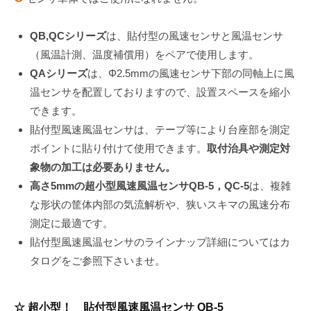
究
QB,QCシリーズ
は、貼付型の風速センサと風温センサ
開
（風温計測、温度補償用）をペアで使用します。
発
QAシリーズ
は、Φ2.5mmの風速センサ下部の同軸上に風
用
温センサを配置しておりますので、設置スペースを縮小
できます。
途
貼付型風速風温センサは、テープ等により台座部を測定
向
ポイントに貼り付けて使用できます。
取付治具や測定対
け）
象物の加工は必要ありません。
高さ5mmの超小型風速風温センサQB-5，QC-5
は、複雑
2023
な形状の筐体内部の気流解析や、狭いスキマの風速分布
年
測定に最適です。
7
貼付型風速風温センサのラインナップ詳細についてはカ
月
タログをご参照下さいませ。
27
日
by
☆ 超小型！ 貼付型風速風温センサ QB-5