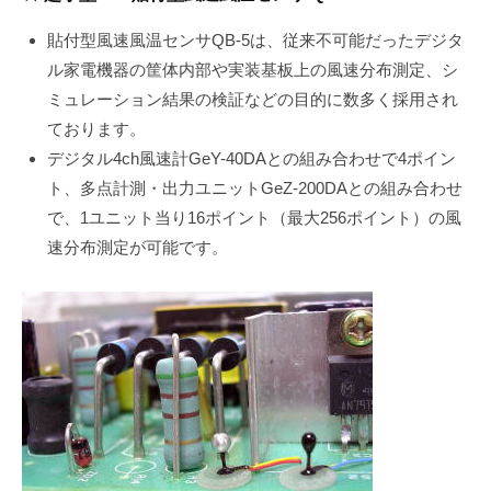
root
貼付型風速風温センサQB-5は、従来不可能だったデジタ
ル家電機器の筐体内部や実装基板上の風速分布測定、シ
ミュレーション結果の検証などの目的に数多く採用され
ております。
デジタル4ch風速計GeY-40DAとの組み合わせで4ポイン
ト、多点計測・出力ユニットGeZ-200DAとの組み合わせ
で、1ユニット当り16ポイント（最大256ポイント）の風
速分布測定が可能です。