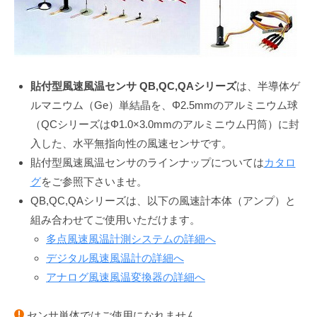
風
速
風
温
貼付型風速風温センサ QB,QC,QAシリーズ
は、半導体ゲ
セ
ルマニウム（Ge）単結晶を、Φ2.5mmのアルミニウム球
（QCシリーズはΦ1.0×3.0mmのアルミニウム円筒）に封
ン
入した、水平無指向性の風速センサです。
サ
貼付型風速風温センサのラインナップについては
カタロ
QB,QC,QA
グ
をご参照下さいませ。
QB,QC,QAシリーズは、以下の風速計本体（アンプ）と
シ
組み合わせてご使用いただけます。
リ
多点風速風温計測システムの詳細へ
ー
デジタル風速風温計の詳細へ
アナログ風速風温変換器の詳細へ
ズ
（研
センサ単体ではご使用になれません。