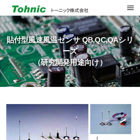
ュ
ト
コ
ー
メ
ー
ン
ニ
ュ
ニ
ト
超
テ
ー
ッ
ー
小
ン
ク
型
ニ
ツ
貼付型風速風温センサ QB,QC,QAシリ
株
風
ッ
へ
式
ーズ
速
ク
ス
会
セ
（研究開発用途向け）
キ
株
社
ン
ッ
式
サ
プ
会
の
社
パ
イ
オ
貼
ニ
付
ア
型