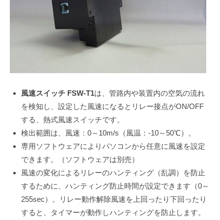
ッ
チ
FSW-
T1
（工
場・
風速スイッチ FSW-T1
は、管路内や装置内の空気の流れ
を検知し、設定した風速になるとリレー接点がON/OFF
プ
する、熱式風速スイッチです。
ラ
検出範囲は、風速：0～10m/s（風温：-10～50℃）。
ン
専用ソフトウェアによりパソコンから任意に風速を設定
できます。（ソフトウェアは別売）
ト
風速の変化によるリレーのハンティング（乱調）を防止
向
するために、ハンティング防止時間が設定できます（0～
け）
255sec）。リレー動作解除風速を上回ったり下回ったり
すると、タイマーが動作しハンティングを防止します。
2023