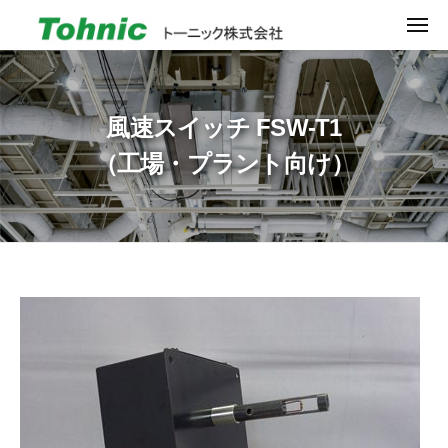
ュ
ト
コ
ー
メ
ー
ン
ニ
ュ
ニ
ト
超
テ
ー
ッ
ー
小
ン
ク
型
ニ
ツ
風速スイッチ FSW-T1
株
風
ッ
へ
式
（工場・プラント向け）
速
ク
ス
会
セ
キ
株
社
ン
ッ
式
サ
プ
会
の
社
パ
風
イ
オ
速
ニ
ス
ア
イ