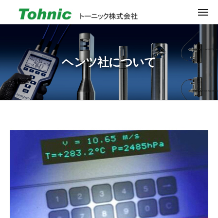
ュ
ト
コ
ー
メ
ー
ン
ニ
ュ
ニ
ト
超
テ
ー
ッ
ー
小
ン
ク
型
ニ
ツ
ヘンツ社について
株
風
ッ
へ
式
速
ク
ス
会
セ
キ
株
社
ン
ッ
式
サ
プ
会
の
ヘ
社
パ
ン
イ
オ
ツ
ニ
社
ア
に