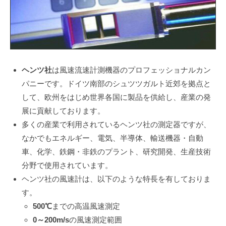
つ
い
て
2023
ヘンツ社
は風速流速計測機器のプロフェッショナルカン
年
パニーです。ドイツ南部のシュツツガルト近郊を拠点と
5
して、欧州をはじめ世界各国に製品を供給し、産業の発
月
展に貢献しております。
19
日
多くの産業で利用されているヘンツ社の測定器ですが、
by
なかでもエネルギー、電気、半導体、輸送機器・自動
root
車、化学、鉄鋼・非鉄のプラント、研究開発、生産技術
分野で使用されています。
ヘンツ社の風速計は、以下のような特長を有しておりま
す。
500℃
までの高温風速測定
0～200m/s
の風速測定範囲